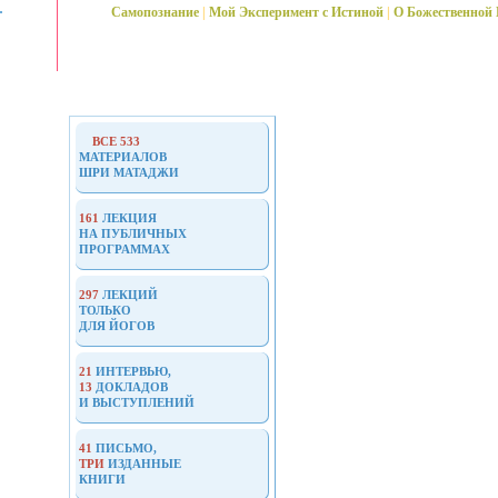
Самопознание
|
Мой Эксперимент с Истиной
|
О Божественной
Жизненный
путь
ВСЕ 533
МАТЕРИАЛОВ
ШРИ МАТАДЖИ
Публичные
лекции
161
ЛЕКЦИЯ
НА ПУБЛИЧНЫХ
ПРОГРАММАХ
Приватные
лекции
297
ЛЕКЦИЙ
ТОЛЬКО
ДЛЯ ЙОГОВ
Интервью
и
21
ИНТЕРВЬЮ,
13
ДОКЛАДОВ
доклады
И ВЫСТУПЛЕНИЙ
Письма,
41
ПИСЬМО,
ТРИ
ИЗДАННЫЕ
книги,
КНИГИ