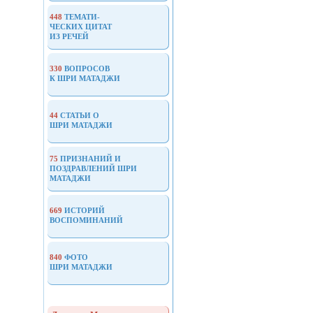
цитаты
448
ТЕМАТИ-
ЧЕСКИХ ЦИТАТ
Вопросы
ИЗ РЕЧЕЙ
и
ответы
330
ВОПРОСОВ
К ШРИ МАТАДЖИ
Статьи
и
44
СТАТЬИ О
ШРИ МАТАДЖИ
выступления
о
75
ПРИЗНАНИЙ И
ПОЗДРАВЛЕНИЙ ШРИ
Шри
МАТАДЖИ
Матаджи
669
ИСТОРИЙ
Признания
ВОСПОМИНАНИЙ
и
поздравления
840
ФОТО
ШРИ МАТАДЖИ
Воспоминания